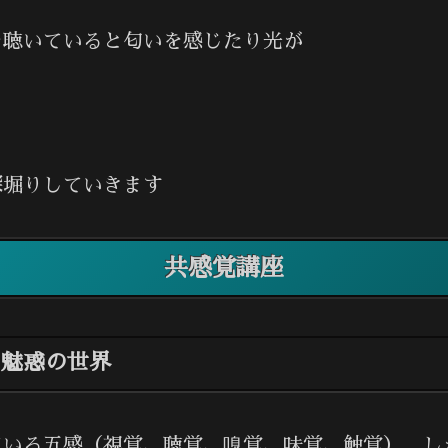
を聴いていると匂いを感じたり光が
深堀りしていきます
共感覚講座
た魅惑の世界
ている五感（視覚、聴覚、嗅覚、味覚、触覚）。し