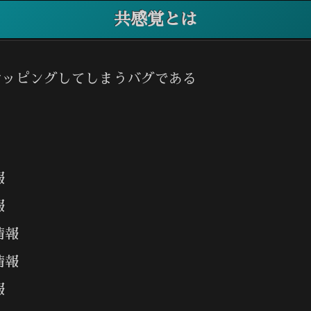
共感覚とは
マッピングしてしまうバグである
報
報
情報
情報
報