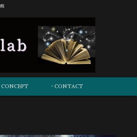
醒
・CONCEPT
・CONTACT