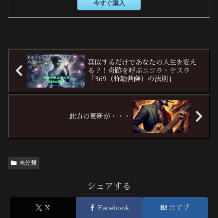
今すぐ購入
真似するだけであなたの人生を変え
る？！奇跡を呼ぶニコラ・テスラ
「369（弥勒菩薩）の法則」
此方の更新が・・・
未分類
シェアする
X
Facebook
はてブ