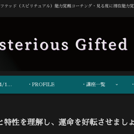
フテッド（スピリチュアル）能力覚醒コーチング・見る度に潜在能力覚
・重要事項（R7-4/17更新）
・PROFILE
・講座一覧
と特性を理解し、運命を好転させまし