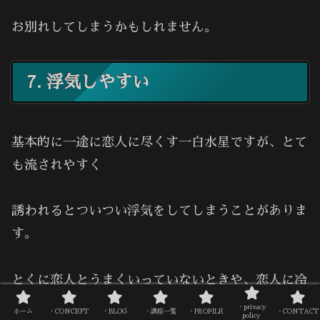
お別れしてしまうかもしれません。
7. 浮気しやすい
基本的に一途に恋人に尽くす一白水星ですが、とて
も流されやすく
誘われるとついつい浮気をしてしまうことがありま
す。
とくに恋人とうまくいっていないときや、恋人に冷
たくされたときなどは
・privacy
ホーム
・CONCEPT
・BLOG
・講座一覧
・PROFILE
・CONTACT
policy